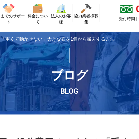
体までのサポー
料金につい
法人のお客
協力業者様募
受付時間 |
ト
て
様
集
「重くて動かせない」大きな石を1個から撤去する方法
ブログ
BLOG