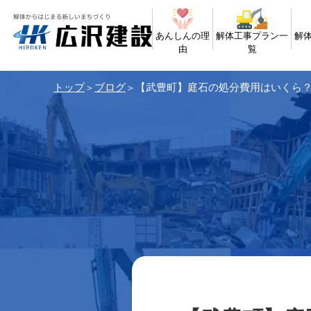
あんしんの理
解体工事プラン一
解
由
覧
トップ
ブログ
【武豊町】庭石の処分費用はいくら？
＞
＞