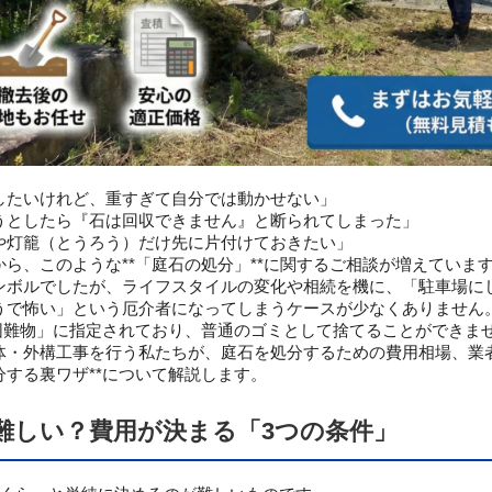
したいけれど、重すぎて自分では動かせない」
うとしたら『石は回収できません』と断られてしまった」
や灯籠（とうろう）だけ先に片付けておきたい」
ら、このような**「庭石の処分」**に関するご相談が増えていま
ンボルでしたが、ライフスタイルの変化や相続を機に、「駐車場に
うで怖い」という厄介者になってしまうケースが少なくありません
理困難物」に指定されており、普通のゴミとして捨てることができま
体・外構工事を行う私たちが、庭石を処分するための費用相場、業
する裏ワザ**について解説します。
難しい？費用が決まる「3つの条件」