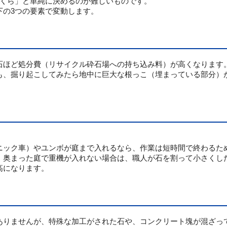
いくら」と単純に決めるのが難しいものです。
下の3つの要素で変動します。
石ほど処分費（リサイクル砕石場への持ち込み料）が高くなります
も、掘り起こしてみたら地中に巨大な根っこ（埋まっている部分）
。
ニック車）やユンボが庭まで入れるなら、作業は短時間で終わるた
、奥まった庭で重機が入れない場合は、職人が石を割って小さくし
高になります。
ありませんが、特殊な加工がされた石や、コンクリート塊が混ざっ