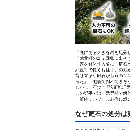
「庭にある大きな岩を処分
「武豊町のゴミ回収に出そ
「家を解体する前に、庭石
武豊町で長くお住まいの方か
昔は立派な庭石がお庭のシ
った」「地震で倒れてきそ
しかし、石は**「適正処
この記事では、武豊町で解
「解体ついで」にお得に処分
なぜ庭石の処分は