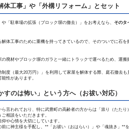
解体工事」や「外構リフォーム」とセット
」や「駐車場の拡張（ブロック塀の撤去）」をお考えなら、
そのタ
る解体工事のために重機を持ってきているので、そのついでに石を
家の廃材やブロック塀のガラと一緒にトラックで運べるため、運搬
助制度（最大20万円）」を利用して家屋を解体する際、庭石撤去も
可能性があります。
かすのは怖い」という方へ（お祓い対応）
から言われており、特に武豊町の高齢者の方からは「祟り（たたり
うご相談をいただきます。
信仰や心情を大切にしています。
前に神主様を手配し、**「お祓い（おはらい）」や「魂抜き」**