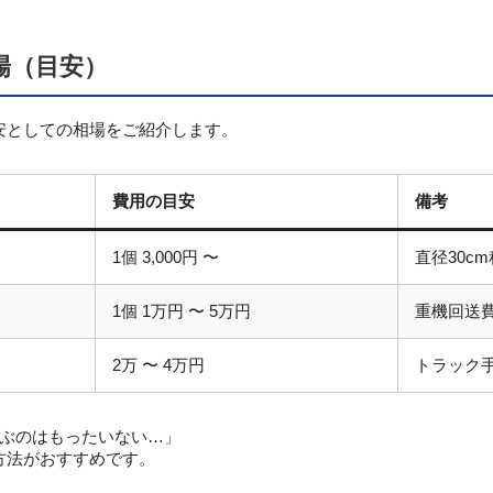
場（目安）
安としての相場をご紹介します。
費用の目安
備考
1個 3,000円 〜
直径30c
）
1個 1万円 〜 5万円
重機回送
2万 〜 4万円
トラック
呼ぶのはもったいない…」
方法がおすすめです。