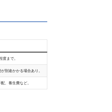
m程度まで。
費が別途かかる場合あり。
手配、養生費など。