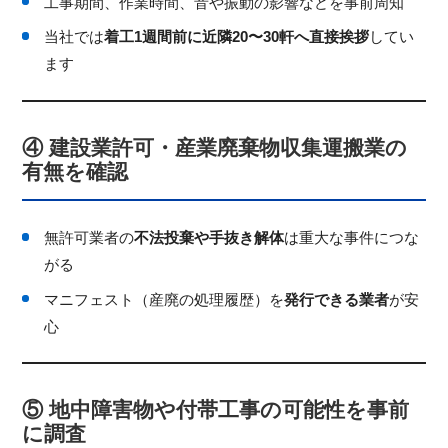
工事期間、作業時間、音や振動の影響などを事前周知
当社では
着工1週間前に近隣20〜30軒へ直接挨拶
してい
ます
④ 建設業許可・産業廃棄物収集運搬業の
有無を確認
無許可業者の
不法投棄や手抜き解体
は重大な事件につな
がる
マニフェスト（産廃の処理履歴）を
発行できる業者
が安
心
⑤ 地中障害物や付帯工事の可能性を事前
に調査