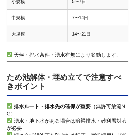
小規模
5〜7日
中規模
7〜14日
大規模
14〜21日
天候・排水条件・湧水有無により変動します。
ため池解体・埋め立てで注意すべ
きポイント
排水ルート・排水先の確保が重要
（無許可放流N
G）
湧水・地下水がある場合は暗渠排水・砂利層対応
が必要