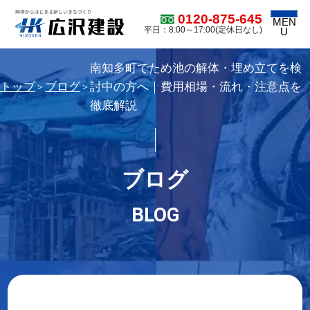
0120-875-645
MEN
平日：8:00～17:00(定休日なし)
U
南知多町でため池の解体・埋め立てを検
トップ
ブログ
討中の方へ｜費用相場・流れ・注意点を
＞
＞
徹底解説
ブログ
BLOG