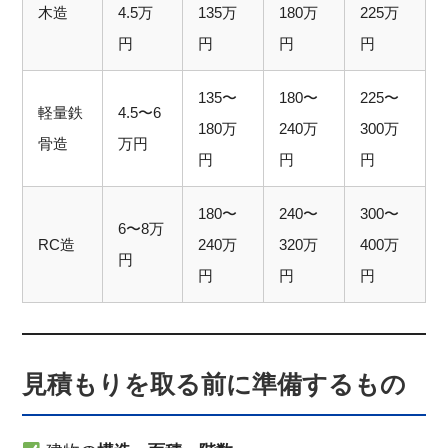
木造
4.5万
135万
180万
225万
円
円
円
円
135〜
180〜
225〜
軽量鉄
4.5〜6
180万
240万
300万
骨造
万円
円
円
円
180〜
240〜
300〜
6〜8万
RC造
240万
320万
400万
円
円
円
円
見積もりを取る前に準備するもの