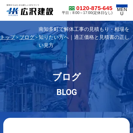
0120-875-645
MEN
平日：8:00～17:00(定休日なし)
U
南知多町で解体工事の見積もり・相場を
トップ
ブログ
知りたい方へ｜適正価格と見積書の正し
＞
＞
い見方
ブログ
BLOG