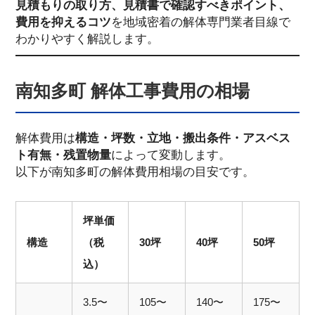
見積もりの取り方、見積書で確認すべきポイント、
費用を抑えるコツ
を地域密着の解体専門業者目線で
わかりやすく解説します。
南知多町 解体工事費用の相場
解体費用は
構造・坪数・立地・搬出条件・アスベス
ト有無・残置物量
によって変動します。
以下が南知多町の解体費用相場の目安です。
坪単価
構造
（税
30坪
40坪
50坪
込）
3.5〜
105〜
140〜
175〜