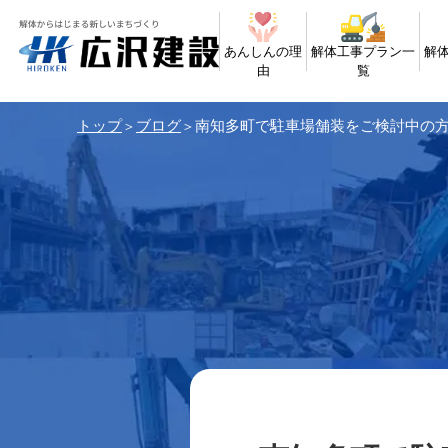
あんしんの理
解体工事プラン一
解
由
覧
トップ
ブログ
南知多町で駐車場舗装をご検討中の
＞
＞