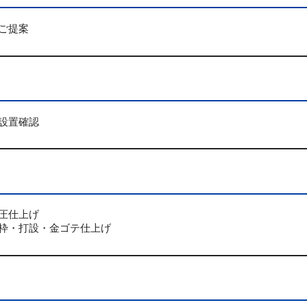
ご提案
設置確認
圧仕上げ
枠・打設・金ゴテ仕上げ