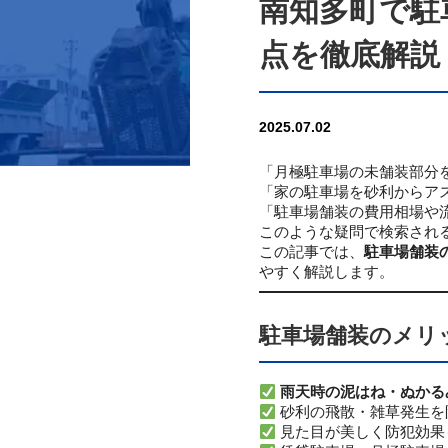
南知多町で駐
点を徹底解説
2025.07.02
「月極駐車場の未舗装部分
「家の駐車場を砂利からア
「駐車場舗装の費用相場や
このような疑問で検索され
この記事では、
駐車場舗装
やすく解説します。
駐車場舗装のメリ
雨天時の泥はね・ぬかる
砂利の飛散・雑草発生を
見た目が美しく防犯効果