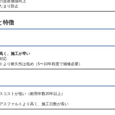
の資産価値向上
たまり防止
と特徴
高く、施工が早い
対応
トより耐久性は低め（5〜10年程度で補修必要）
スコストが低い（耐用年数20年以上）
アスファルトより高く、施工日数が長い