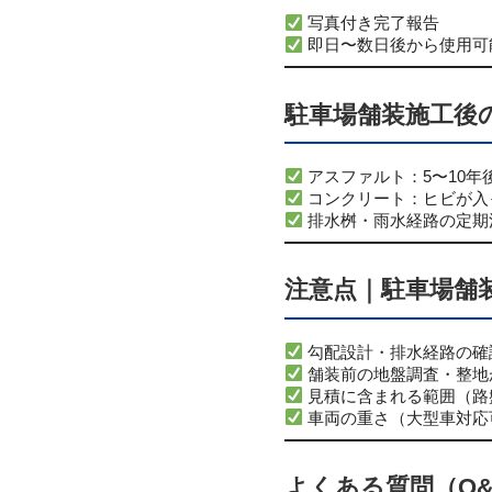
写真付き完了報告
即日〜数日後から使用可
駐車場舗装施工後
アスファルト：5〜10年
コンクリート：ヒビが入
排水桝・雨水経路の定期
注意点｜駐車場舗
勾配設計・排水経路の確
舗装前の地盤調査・整地
見積に含まれる範囲（路
車両の重さ（大型車対応
よくある質問（Q&