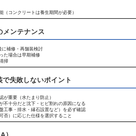
能（コンクリートは養生期間が必要）
のメンテナンス
後に補修・再舗装検討
った場合は早期補修
清掃
装で失敗しないポイント
認が重要（水たまり防止）
が不十分だと沈下・ヒビ割れの原因になる
盤工事・排水・縁石設置など）を必ず確認
可否）に応じた仕様を選択すること
A）