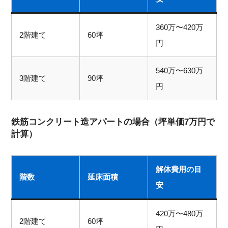
360万〜420万
2階建て
60坪
円
540万〜630万
3階建て
90坪
円
鉄筋コンクリート造アパートの場合（坪単価7万円で
計算）
解体費用の目
階数
延床面積
安
420万〜480万
2階建て
60坪