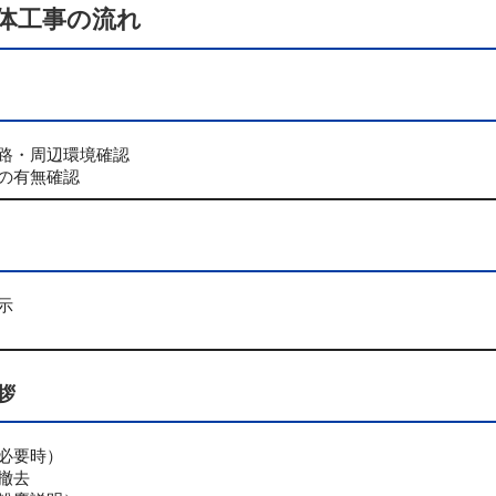
解体工事の流れ
路・周辺環境確認
の有無確認
示
拶
必要時）
撤去