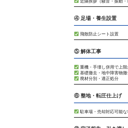
近隣挨拶（騒音・振動・
④ 足場・養生設置
飛散防止シート設置
⑤ 解体工事
重機・手壊し併用で上階
基礎撤去・地中障害物撤
廃材分別・適正処分
⑥ 整地・転圧仕上げ
駐車場・売却対応可能な