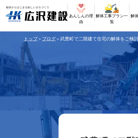
あんしんの理
解体工事プラン一
解
由
覧
トップ
ブログ
武豊町で二階建て住宅の解体をご検
＞
＞