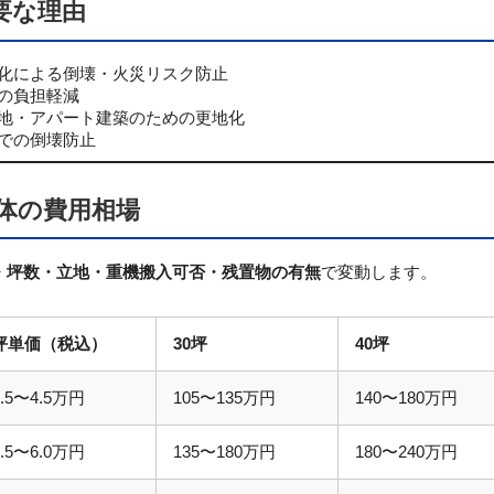
要な理由
化による倒壊・火災リスク防止
の負担軽減
地・アパート建築のための更地化
での倒壊防止
解体の費用相場
・坪数・立地・重機搬入可否・残置物の有無
で変動します。
坪単価（税込）
30坪
40坪
3.5〜4.5万円
105〜135万円
140〜180万円
4.5〜6.0万円
135〜180万円
180〜240万円