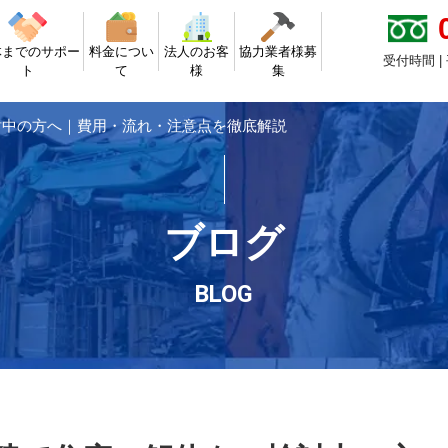
体までのサポー
料金につい
法人のお客
協力業者様募
受付時間 |
ト
て
様
集
討中の方へ｜費用・流れ・注意点を徹底解説
ブログ
BLOG