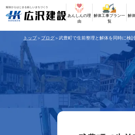
あんしんの理
解体工事プラン一
解
由
覧
トップ
ブログ
武豊町で生前整理と解体を同時に検
＞
＞