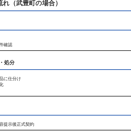
流れ（武豊町の場合）
件確認
・処分
品に仕分け
化
容提示後正式契約