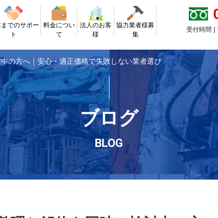
体までのサポー
料金につい
法人のお客
協力業者様募
受付時間 |
ト
て
様
集
討中の方へ｜安心・適正価格で失敗しない業者選び
ブログ
BLOG