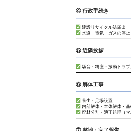
④ 行政手続き
建設リサイクル法届出
水道・電気・ガスの停止
⑤ 近隣挨拶
騒音・粉塵・振動トラブ
⑥ 解体工事
養生・足場設置
内部解体・本体解体・基
廃材分別・適正処理（マ
⑦ 整地・完了報告