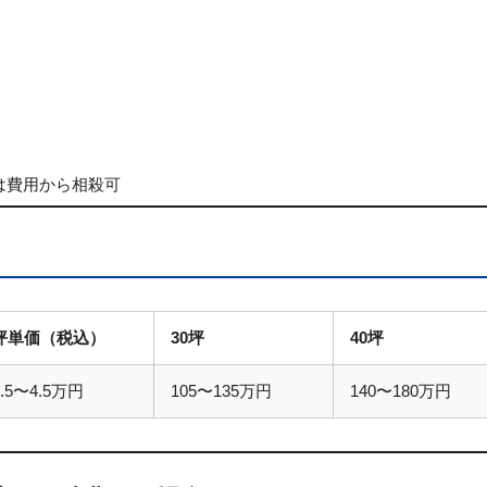
は費用から相殺可
）
坪単価（税込）
30坪
40坪
3.5〜4.5万円
105〜135万円
140〜180万円