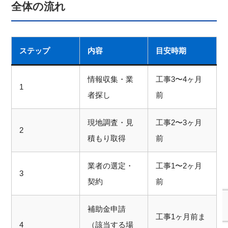
全体の流れ
ステップ
内容
目安時期
情報収集・業
工事3〜4ヶ月
1
者探し
前
現地調査・見
工事2〜3ヶ月
2
積もり取得
前
業者の選定・
工事1〜2ヶ月
3
契約
前
補助金申請
工事1ヶ月前ま
4
（該当する場