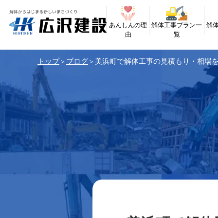
あんしんの理
解体工事プラン一
解
由
覧
トップ
ブログ
美浜町で解体工事の見積もり・相場
＞
＞