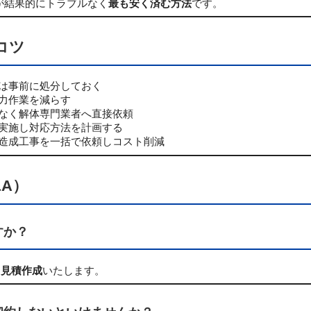
が結果的にトラブルなく
最も安く済む方法
です。
コツ
は事前に処分しておく
力作業を減らす
なく解体専門業者へ直接依頼
実施し対応方法を計画する
造成工事を一括で依頼しコスト削減
A）
すか？
・見積作成
いたします。