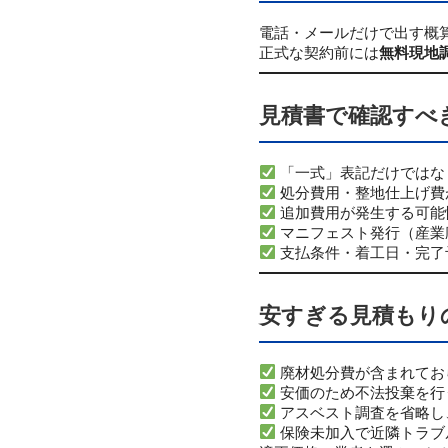
電話・メールだけで出す概
正式な契約前には
無料現地
見積書で確認すべ
「一式」表記だけではな
処分費用・整地仕上げ費
追加費用が発生する可能
マニフェスト発行（産業
支払条件・着工日・完了
安すぎる見積もり
廃材処分費が含まれてお
安価のため不法投棄を行
アスベスト調査を省略し
保険未加入で近隣トラブ