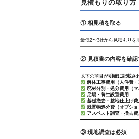
見積もりの取り方
① 相見積を取る
最低2〜3社から見積もりを
② 見積書の内容を確認
以下の項目が
明確に記載さ
解体工事費用（人件費・
廃材分別・処分費用（マ
足場・養生設置費用
基礎撤去・整地仕上げ費
残置物処分費（オプショ
アスベスト調査・撤去費
③ 現地調査は必須