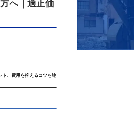
方へ｜適正価
ント、費用を抑えるコツ
を地