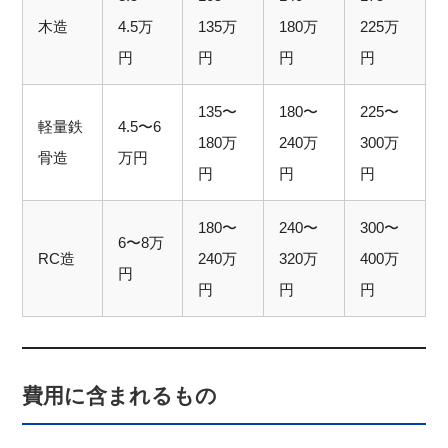
木造
4.5万
135万
180万
225万
円
円
円
円
135〜
180〜
225〜
軽量鉄
4.5〜6
180万
240万
300万
骨造
万円
円
円
円
180〜
240〜
300〜
6〜8万
RC造
240万
320万
400万
円
円
円
円
費用に含まれるもの