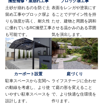
擁壁補修・崖崩れ工事
ブロック塀工事
土砂が崩れるのを防ぐ土
表面をレンガや塗装にす
留め工事やブロック塀よ
ることでデザイン性を持
りも強度が高く、耐久性
たせ、建物と周囲を調和
に優れているRC擁壁工事
させる温かみのある雰囲
も可能です。
気を演出します。
カーポート設置
庭づくり
駐車スペースから玄関へ
ライフステージに合わせ
の動線を考慮し、より使
て庭の形を変えること
いやすい駐車スペースを
で、より快適な住環境を
設計します。
作ります。