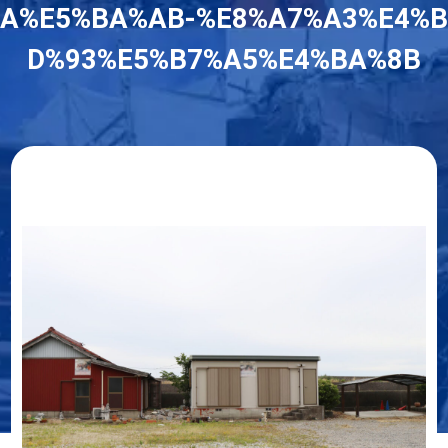
A%E5%BA%AB-%E8%A7%A3%E4%B
D%93%E5%B7%A5%E4%BA%8B